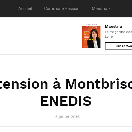
Accueil
Commune Passion
Mæstria
Maestria
Le magazine éco
Loire
LIRE LE MA
tension à Montbris
ENEDIS
5 juillet 2016