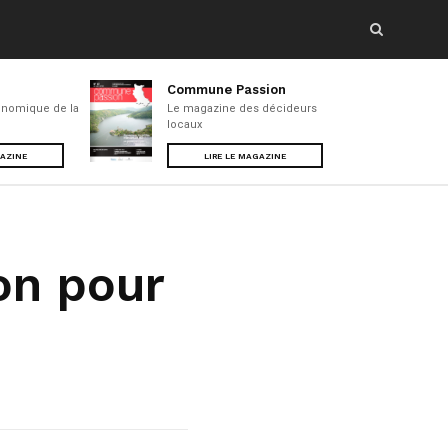
Commune Passion
nomique de la
Le magazine des décideurs
locaux
GAZINE
LIRE LE MAGAZINE
on pour