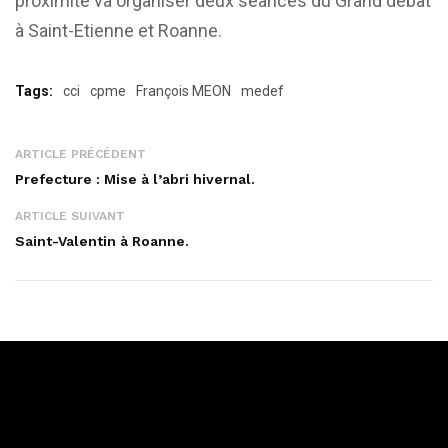
proximité va organiser deux séances du Grand débat
à Saint-Etienne et Roanne.
Tags:
cci
cpme
François MEON
medef
ARTICLE PRÉCÉDENT
Prefecture : Mise à l’abri hivernal.
ARTICLE SUIVANT
Saint-Valentin à Roanne.