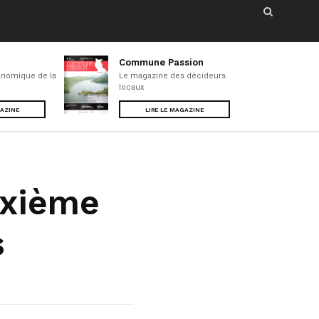
Commune Passion
nomique de la
Le magazine des décideurs
locaux
GAZINE
LIRE LE MAGAZINE
uxième
s