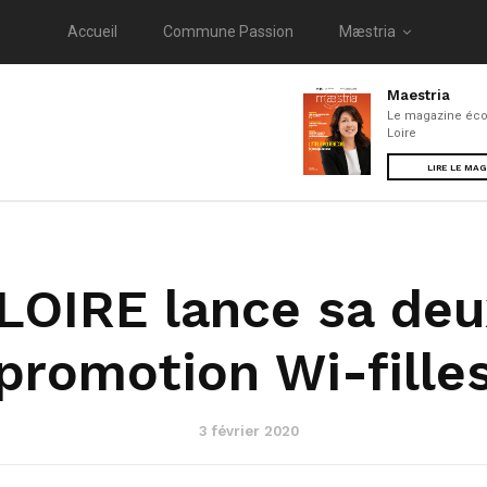
Accueil
Commune Passion
Mæstria
Maestria
Le magazine éco
Loire
LIRE LE MA
LOIRE lance sa de
promotion Wi-fille
3 février 2020