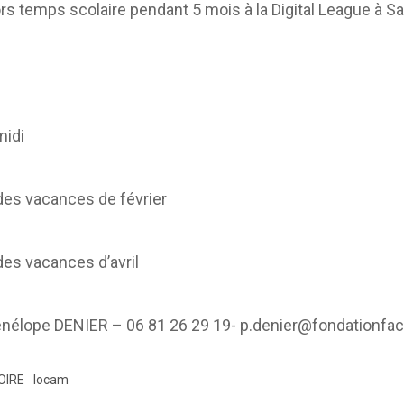
ors temps scolaire pendant 5 mois à la Digital League à Sa
midi
es vacances de février
es vacances d’avril
Pénélope DENIER – 06 81 26 29 19- p.denier@fondationfac
OIRE
locam