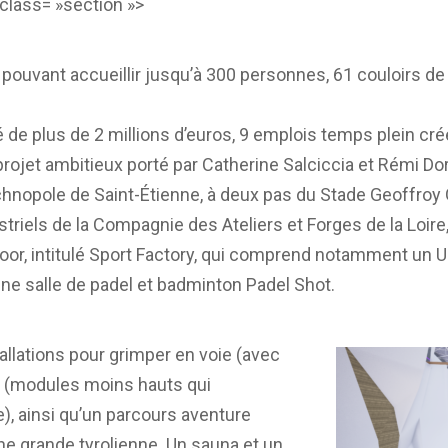
class= »section »>
ouvant accueillir jusqu’à 300 personnes, 61 couloirs de c
 de plus de 2 millions d’euros, 9 emplois temps plein créé
rojet ambitieux porté par Catherine Salciccia et Rémi Dor
chnopole de Saint-Étienne, à deux pas du Stade Geoffroy
triels de la Compagnie des Ateliers et Forges de la Loire, 
oor, intitulé Sport Factory, qui comprend notamment un U
une salle de padel et badminton Padel Shot.
tallations pour grimper en voie (avec
c (modules moins hauts qui
), ainsi qu’un parcours aventure
une grande tyrolienne. Un sauna et un