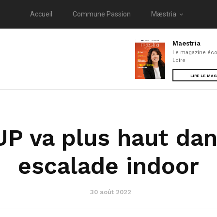
Accueil
Commune Passion
Mæstria
Maestria
Le magazine éco
Loire
LIRE LE MA
P va plus haut dans
escalade indoor
30 août 2022