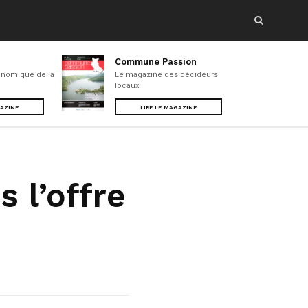
Commune Passion
nomique de la
Le magazine des décideurs
locaux
GAZINE
LIRE LE MAGAZINE
 l’offre