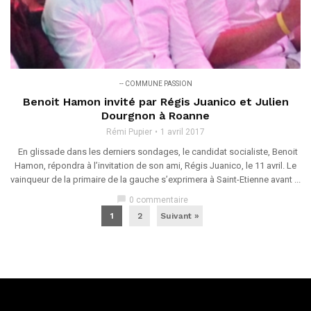
-- COMMUNE PASSION
Benoit Hamon invité par Régis Juanico et Julien
Dourgnon à Roanne
Rémi Pupier
1 avril 2017
En glissade dans les derniers sondages, le candidat socialiste, Benoit
Hamon, répondra à l’invitation de son ami, Régis Juanico, le 11 avril. Le
vainqueur de la primaire de la gauche s’exprimera à Saint-Etienne avant ...
chat_bubble
0 commentaire
1
2
Suivant »