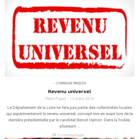
-- COMMUNE PASSION
Revenu universel
Rémi Pupier
13 mars 2018
Le Département de la Loire ne fera pas partie des collectivités locales
qui expérimenteront le revenu universel, concept mis en avant lors de la
dernière présidentielle par le candidat Benoit Hamon. Dans la foulée,
plusieurs ...
chat_bubble
0 commentaire