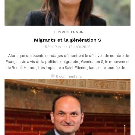
-- COMMUNE PASSION
Migrants et la génération S
Rémi Pupier
18 août 2018
Alors que de récents sondages démontrent le désaveu de nombre de
Français vis à vis de la politique migratoire, Génération S, le mouvement
de Benoit Hamon, très implanté à Saint-Etienne, lance une journée de ...
chat_bubble
0 commentaire