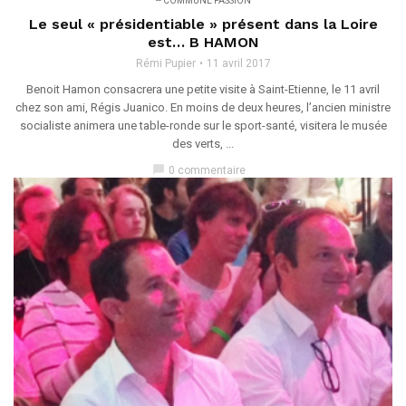
-- COMMUNE PASSION
Le seul « présidentiable » présent dans la Loire
est… B HAMON
Rémi Pupier
11 avril 2017
Benoit Hamon consacrera une petite visite à Saint-Etienne, le 11 avril
chez son ami, Régis Juanico. En moins de deux heures, l’ancien ministre
socialiste animera une table-ronde sur le sport-santé, visitera le musée
des verts, ...
chat_bubble
0 commentaire