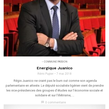
-- COMMUNE PASSION
Energique Juanico
Rémi Pupier
7 mai 2018
Régis Juanico ne craint pas le burn out comme son agenda
parlementaire en atteste. Le député socialiste ligérien vient de prendre
les vice-présidences des groupes d’études sur l’économie sociale et
solidaire et sur l’illétrisme, ...
chat_bubble
0 commentaire