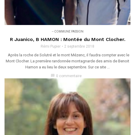
-- COMMUNE PASSION
R Juanico, B HAMON : Montée du Mont Clocher.
Rémi Pupier
2 septembre 2018
Après la roche de Solutré et le mont Mézenc, il faudra compter avec le
Mont Clocher. La première randonnée montagnarde des amis de Benoit
Hamon a eu lieu le deux septembre. Sur ce site ...
chat_bubble
0 commentaire