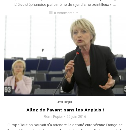
L’élue stéphanoise parle même de « juridisme pointilleux ». ...
chat_bubble
0 commentaire
-POLITIQUE
Allez de l’avant sans les Anglais !
Rémi Pupier
25 juin 2016
Europe Tout on pouvait s’a attendre, la député européenne Françoise