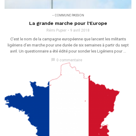
-- COMMUNE PASSION
La grande marche pour l’Europe
Rémi Pupier
9 avril 2018
C’est le nom de la campagne européenne que lancent les militants
ligériens d’en marche pour une durée de six semaines à partir du sept
avril. Un questionnaire a été édité pour sonder les Ligériens pour ...
chat_bubble
0 commentaire