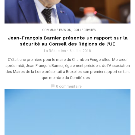
-- COMMUNE PASSION
,
-COLLECTIVITÉS
Jean-François Barnier présente un rapport sur la
sécurité au Conseil des Régions de l’UE
La Rédaction
6 juillet 2018
C’était une première pour le maire du Chambon Feugerolles. Mercredi
après-midi, Jean-François Barnier, également président de l’Association
des Maires de la Loire présentait à Bruxelles son premier rapport en tant
que membre du Comité des ...
chat_bubble
0 commentaire