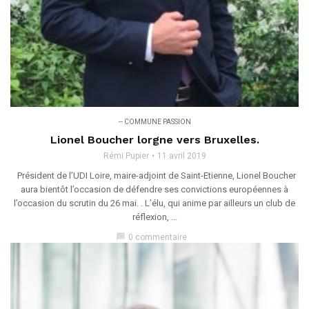
-- COMMUNE PASSION
Lionel Boucher lorgne vers Bruxelles.
Rémi Pupier
11 avril 2019
Président de l’UDI Loire, maire-adjoint de Saint-Etienne, Lionel Boucher
aura bientôt l’occasion de défendre ses convictions européennes à
l’occasion du scrutin du 26 mai. . L’élu, qui anime par ailleurs un club de
réflexion, ...
chat_bubble
0 commentaire