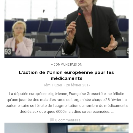
-- COMMUNE PASSION
L’action de l’Union européenne pour les
médicaments
Rémi Pupier
28 février 2017
La députée européenne ligérienne, Françoise Grossetête, se félicite
qu’une journée des maladies rares soit organisée chaque 28 février. La
parlementaire se félicite de l’augmentation du nombre de médicaments
dédiés aux quelques 6000 maladies rares recensées. ...
chat_bubble
0 commentaire