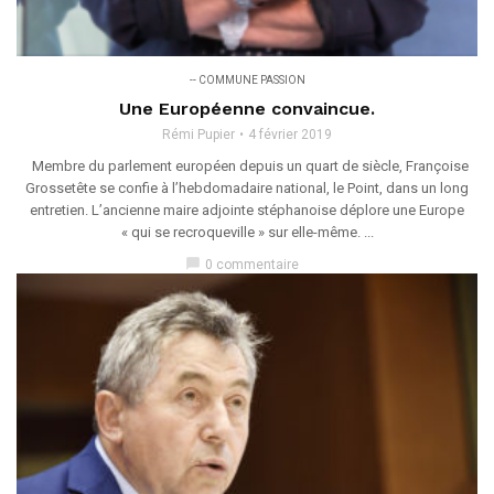
-- COMMUNE PASSION
Une Européenne convaincue.
Rémi Pupier
4 février 2019
Membre du parlement européen depuis un quart de siècle, Françoise
Grossetête se confie à l’hebdomadaire national, le Point, dans un long
entretien. L’ancienne maire adjointe stéphanoise déplore une Europe
« qui se recroqueville » sur elle-même. ...
chat_bubble
0 commentaire