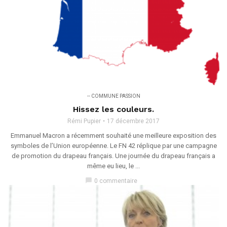
-- COMMUNE PASSION
Hissez les couleurs.
Rémi Pupier
17 décembre 2017
Emmanuel Macron a récemment souhaité une meilleure exposition des
symboles de l’Union européenne. Le FN 42 réplique par une campagne
de promotion du drapeau français. Une journée du drapeau français a
même eu lieu, le ...
chat_bubble
0 commentaire