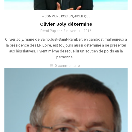
-- COMMUNE PASSION
,
-POLITIQUE
Olivier Joly déterminé
Rémi Pupier
3 novembre 2016
Olivier Joly, maire de Saint-Just-Saint-Rambert en candidat malheureux à
la présidence des LR Loire, est toujours aussi déterminé à se présenter
aux législatives. Il vient même de recueillir un soutien de poids en la
personne ...
chat_bubble
0 commentaire