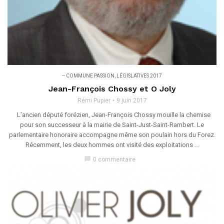
-- COMMUNE PASSION
,
LÉGISLATIVES 2017
Jean-François Chossy et O Joly
Rémi Pupier
9 juin 2017
L’ancien député forézien, Jean-François Chossy mouille la chemise
pour son successeur à la mairie de Saint-Just-Saint-Rambert. Le
parlementaire honoraire accompagne même son poulain hors du Forez.
Récemment, les deux hommes ont visité des exploitations ...
chat_bubble
0 commentaire