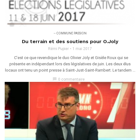
-- COMMUNE PASSION
Du terrain et des soutiens pour O.Joly
Rémi Pupier
1 mai 2017
C’est ce que revendique le duo Olivier Joly et Gisèle Roux qui se
présente en indépendant lors des législatives de juin. Les deux élus
locaux ont tenu un point presse à Saint-Just-Saint-Rambert. Le tandem ...
chat_bubble
0 commentaire