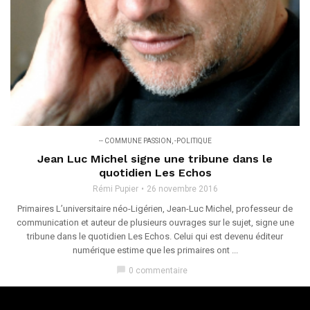
-- COMMUNE PASSION
,
-POLITIQUE
Jean Luc Michel signe une tribune dans le
quotidien Les Echos
Rémi Pupier
26 novembre 2016
Primaires L’universitaire néo-Ligérien, Jean-Luc Michel, professeur de
communication et auteur de plusieurs ouvrages sur le sujet, signe une
tribune dans le quotidien Les Echos. Celui qui est devenu éditeur
numérique estime que les primaires ont ...
chat_bubble
0 commentaire