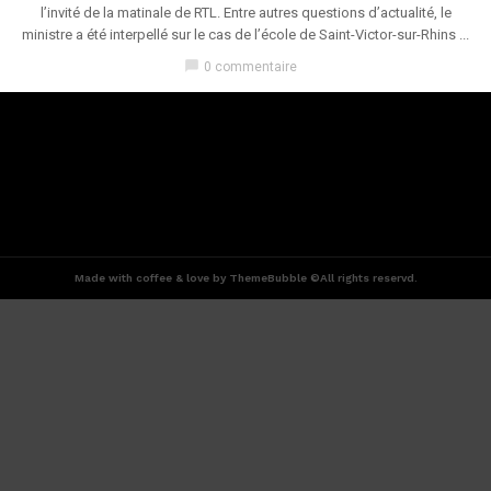
l’invité de la matinale de RTL. Entre autres questions d’actualité, le
ministre a été interpellé sur le cas de l’école de Saint-Victor-sur-Rhins ...
chat_bubble
0 commentaire
Made with coffee & love by ThemeBubble ©All rights reservd.