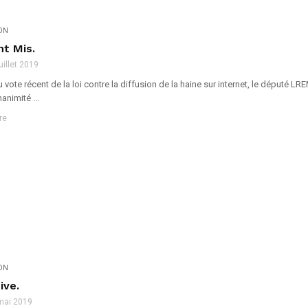
ION
t Mis.
juillet 2019
 vote récent de la loi contre la diffusion de la haine sur internet, le député 
animité ...
re
ION
ive.
mai 2019