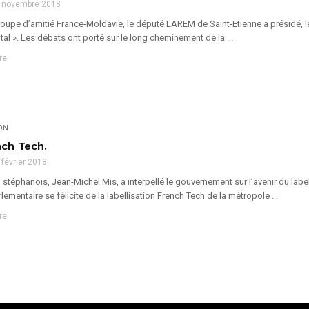
 novembre 2018
oupe d’amitié France-Moldavie, le député LAREM de Saint-Etienne a présidé, l
ntal ». Les débats ont porté sur le long cheminement de la ...
re
ION
nch Tech.
 février 2018
stéphanois, Jean-Michel Mis, a interpellé le gouvernement sur l’avenir du lab
lementaire se félicite de la labellisation French Tech de la métropole ...
re