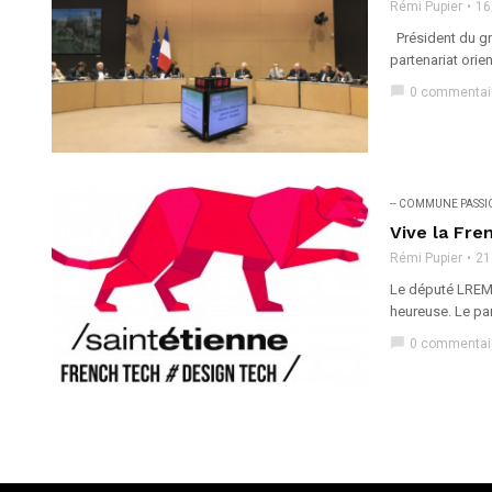
Rémi Pupier
16
Président du gr
partenariat orie
chat_bubble
0 commentai
-- COMMUNE PASS
Vive la Fre
Rémi Pupier
21
Le député LREM 
heureuse. Le par
chat_bubble
0 commentai