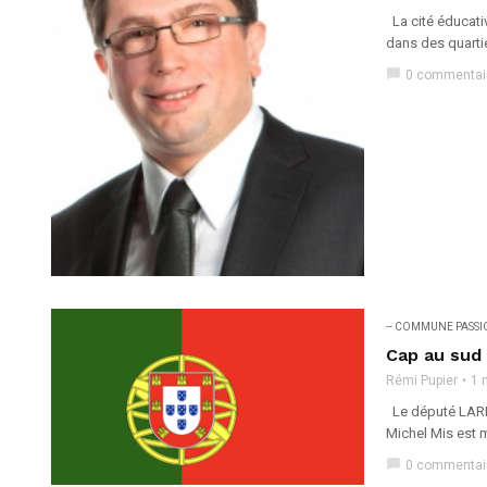
La cité éducativ
dans des quartie
chat_bubble
0 commentai
-- COMMUNE PASS
Cap au sud
Rémi Pupier
1 
Le député LAREM
Michel Mis est 
chat_bubble
0 commentai