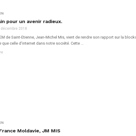
ION
in pour un avenir radieux.
 décembre 2018
de Saint-Etienne, Jean-Michel Mis, vient de rendre son rapport sur la blockch
 que celle d’internet dans notre société. Cette ...
re
ION
 France Moldavie, JM MIS