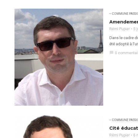
-- COMMUNE PASS
Amendemen
Rémi Pupier
5 
Dans le cadre du
été adopté à l’un
chat_bubble
0 commentai
-- COMMUNE PASS
Cité éducat
Rémi Pupier
6 