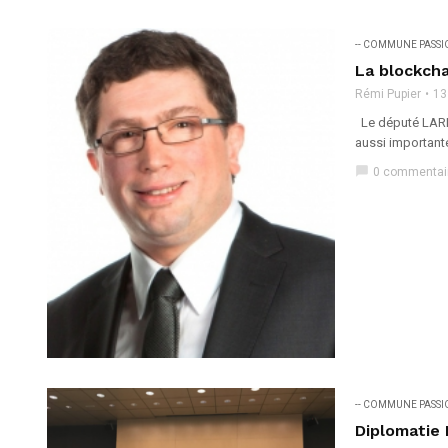
-- COMMUNE PASS
La blockcha
Rémi Pupier
13
Le député LAREM 
aussi importante
chat_bubble
0 commentai
-- COMMUNE PASS
Diplomatie