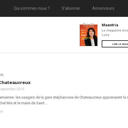
Qui sommes-nous ?
S’abonner
Annonceurs
Maestria
Le magazine éco
Loire
LIRE LE MA
ION
 Chateaucreux
septembre 2019
 semaines- les usagers de la gare stéphanoise de Chateaucreux apprenaient la 
el Mis et le maire de Saint ...
re