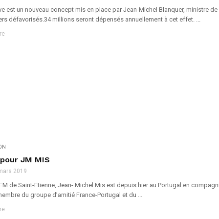
e est un nouveau concept mis en place par Jean-Michel Blanquer, ministre de l’é
rs défavorisés.34 millions seront dépensés annuellement à cet effet. ...
re
ION
 pour JM MIS
mars 2019
 de Saint-Etienne, Jean- Michel Mis est depuis hier au Portugal en compagnie 
membre du groupe d’amitié France-Portugal et du ...
re