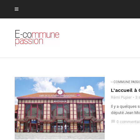
-- COMMUNE PASS
L’accueil à
Rémi Pupier
3 
Il y a quelques
député Jean Mich
chat_bubble
0 commentai