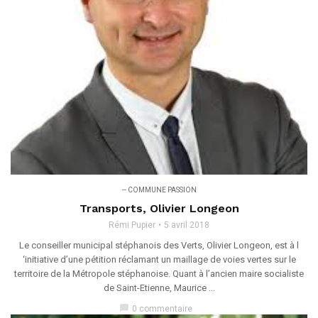
-- COMMUNE PASSION
Transports, Olivier Longeon
Rémi Pupier
5 avril 2018
Le conseiller municipal stéphanois des Verts, Olivier Longeon, est à l
‘initiative d’une pétition réclamant un maillage de voies vertes sur le
territoire de la Métropole stéphanoise. Quant à l’ancien maire socialiste
de Saint-Etienne, Maurice ...
chat_bubble
0 commentaire