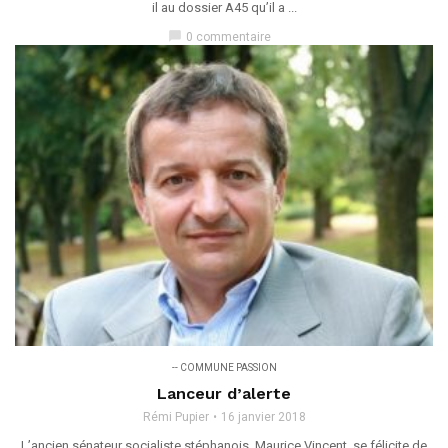
il au dossier A45 qu’il a ...
chat_bubble
0 commentaire
-- COMMUNE PASSION
Lanceur d’alerte
Rémi Pupier
16 janvier 2018
L’ancien sénateur socialiste stéphanois, Maurice Vincent, se félicite de