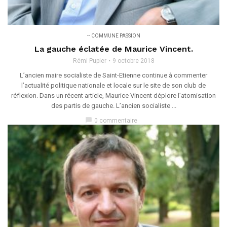
-- COMMUNE PASSION
La gauche éclatée de Maurice Vincent.
Rémi Pupier
9 octobre 2018
L’ancien maire socialiste de Saint-Etienne continue à commenter
l’actualité politique nationale et locale sur le site de son club de
réflexion. Dans un récent article, Maurice Vincent déplore l’atomisation
des partis de gauche. L’ancien socialiste ...
chat_bubble
0 commentaire