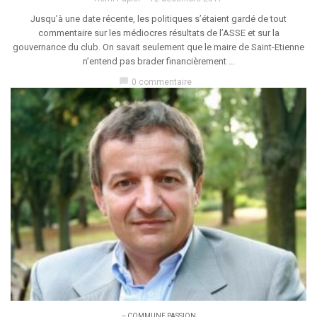
Jusqu’à une date récente, les politiques s’étaient gardé de tout
commentaire sur les médiocres résultats de l’ASSE et sur la
gouvernance du club. On savait seulement que le maire de Saint-Etienne
n’entend pas brader financièrement ...
chat_bubble
0 commentaire
-- COMMUNE PASSION