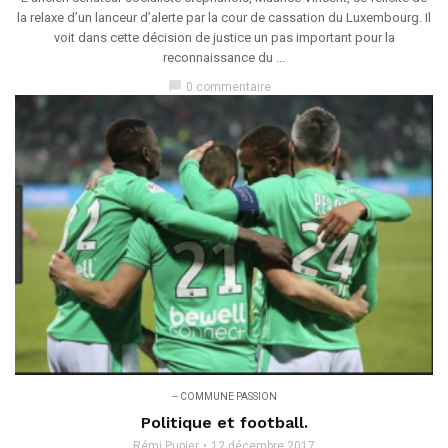
la relaxe d’un lanceur d’alerte par la cour de cassation du Luxembourg. Il
voit dans cette décision de justice un pas important pour la
reconnaissance du ...
chat_bubble
0 commentaire
-- COMMUNE PASSION
Politique et football.
Rémi Pupier
12 décembre 2017