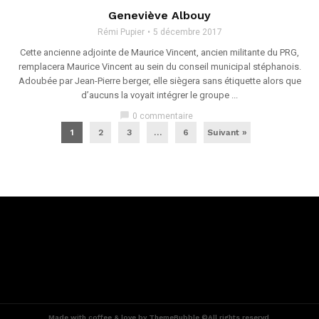
Geneviève Albouy
Rémi Pupier
5 décembre 2017
Cette ancienne adjointe de Maurice Vincent, ancien militante du PRG,
remplacera Maurice Vincent au sein du conseil municipal stéphanois.
Adoubée par Jean-Pierre berger, elle siègera sans étiquette alors que
d’aucuns la voyait intégrer le groupe ...
chat_bubble
0 commentaire
1
2
3
…
6
Suivant »
Made with coffee & love by ThemeBubble ©All rights reservd.