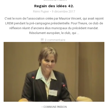
Regain des idées 42.
Rémi Pupier
9 décembre 2017
C’est le nom de l’association créée par Maurice Vincent, qui avait rejoint
LREM pendant la pré-campagne présidentielle. Pour l’heure, ce club de
réflexion réunit d’anciens élus municipaux du précédent mandat.
Résolument européen, le club, qui ...
chat_bubble
0 commentaire
-- COMMUNE PASSION