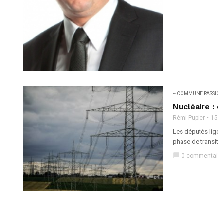
-- COMMUNE PASS
Nucléaire :
Rémi Pupier
15
Les députés ligé
phase de transiti
chat_bubble
0 commentai