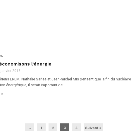
ION
 économisons l’énergie
 janvier 2018
riens LREM, Nathalie Sarles et Jean-michel Mis pensent que la fin du nucléaire
on énergétique, il serait important de ...
re
...
1
2
3
4
Suivant »