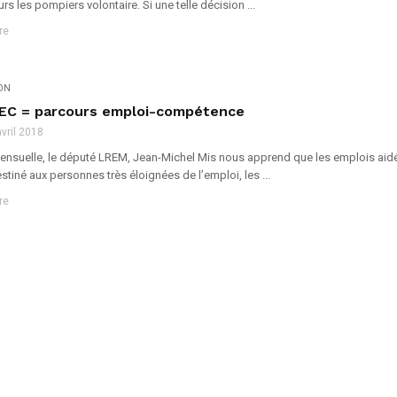
rs les pompiers volontaire. Si une telle décision ...
re
ION
PEC = parcours emploi-compétence
avril 2018
mensuelle, le député LREM, Jean-Michel Mis nous apprend que les emplois aidé
estiné aux personnes très éloignées de l’emploi, les ...
re