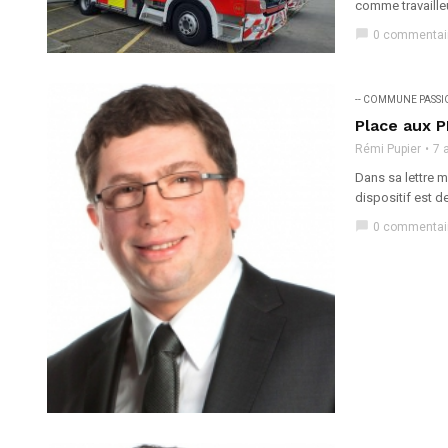
comme travailleu
chat_bubble
0 commentai
-- COMMUNE PASS
Place aux 
Rémi Pupier
7 
Dans sa lettre 
dispositif est d
chat_bubble
0 commentai