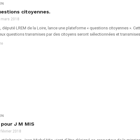
ION
uestions citoyennes.
 mars 2018
 député LREM de la Loire, lance une plateforme « questions citoyennes ». Cette 
ux questions transmises par des citoyens seront sélectionnées et transmises a
re
ION
, pour J M MIS
 février 2018