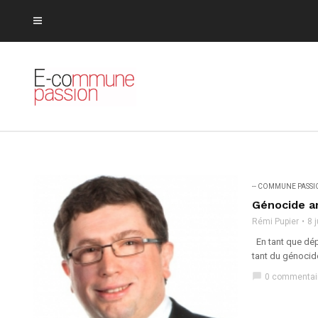
-- COMMUNE PASS
Génocide a
Rémi Pupier
8 
En tant que dép
tant du génocide
chat_bubble
0 commentai