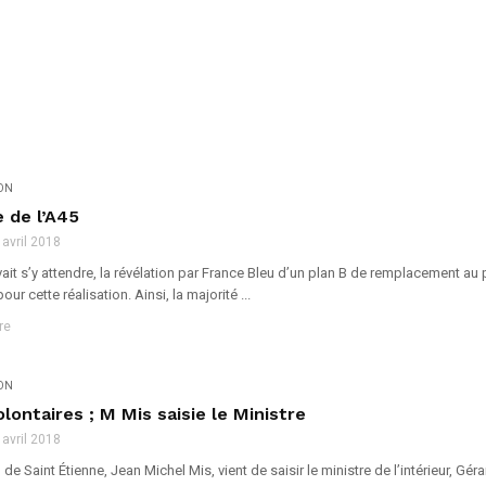
ION
e de l’A45
 avril 2018
t s’y attendre, la révélation par France Bleu d’un plan B de remplacement au 
ur cette réalisation. Ainsi, la majorité ...
re
ION
lontaires ; M Mis saisie le Ministre
 avril 2018
e Saint Étienne, Jean Michel Mis, vient de saisir le ministre de l’intérieur, 