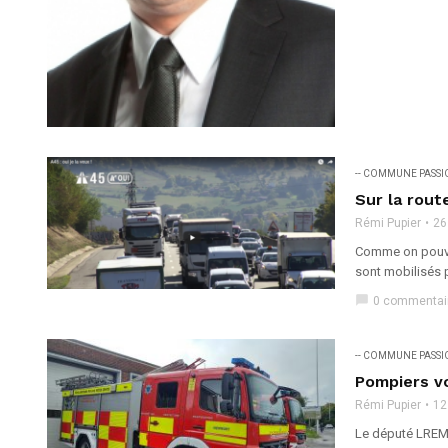
-- COMMUNE PASS
Sur la rout
Rémi Pupier
26
Comme on pouvai
sont mobilisés po
chat_bubble
0 commentai
-- COMMUNE PASS
Pompiers vo
Rémi Pupier
12
Le député LREM d