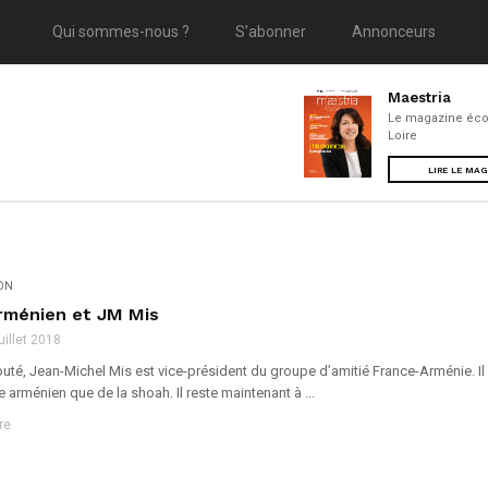
Qui sommes-nous ?
S’abonner
Annonceurs
Maestria
Le magazine éco
Loire
LIRE LE MA
ION
rménien et JM Mis
juillet 2018
uté, Jean-Michel Mis est vice-président du groupe d’amitié France-Arménie. I
 arménien que de la shoah. Il reste maintenant à ...
re