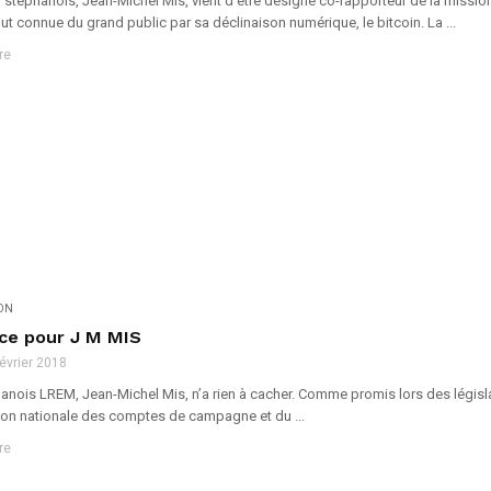
téphanois, Jean-Michel Mis, vient d’être désigné co-rapporteur de la mission d
t connue du grand public par sa déclinaison numérique, le bitcoin. La ...
re
ION
ce pour J M MIS
février 2018
anois LREM, Jean-Michel Mis, n’a rien à cacher. Comme promis lors des législa
on nationale des comptes de campagne et du ...
re