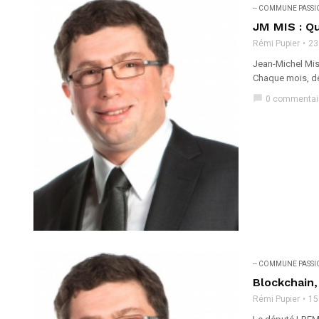
-- COMMUNE PASS
JM MIS : Q
Rémi Pupier
23
Jean-Michel Mis,
Chaque mois, de
chat_bubble
0 commentai
-- COMMUNE PASS
Blockchain
Rémi Pupier
15