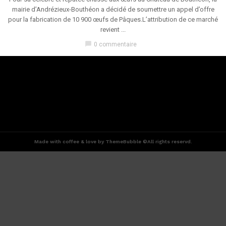
mairie d’Andrézieux-Bouthéon a décidé de soumettre un appel d’offre
pour la fabrication de 10 900 œufs de Pâques.L’attribution de ce marché
revient ...
chat_bubble
0 commentaire
Made with coffee & love by ThemeBubble ©All rights reservd.