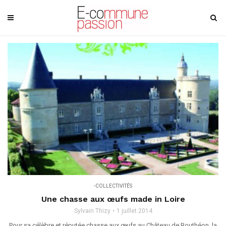
-COLLECTIVITÉS
Une chasse aux œufs made in Loire
Sylvain Thizy
1 juillet 2014
Pour sa célèbre et réputée chasse aux œufs au Château de Bouthéon, la