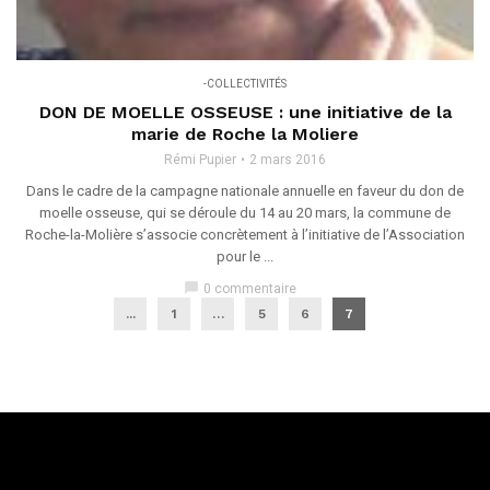
-COLLECTIVITÉS
DON DE MOELLE OSSEUSE : une initiative de la
marie de Roche la Moliere
Rémi Pupier
2 mars 2016
Dans le cadre de la campagne nationale annuelle en faveur du don de
moelle osseuse, qui se déroule du 14 au 20 mars, la commune de
Roche-la-Molière s’associe concrètement à l’initiative de l’Association
pour le ...
chat_bubble
0 commentaire
...
1
…
5
6
7