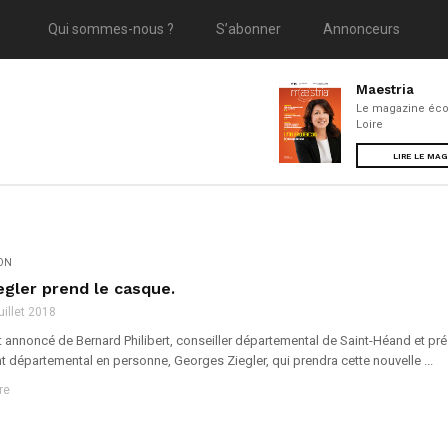
Qui sommes-nous ?
S’abonner
Annonceurs
Maestria
Le magazine éco
Loire
LIRE LE MA
ION
gler prend le casque.
juillet 2018
 annoncé de Bernard Philibert, conseiller départemental de Saint-Héand et pré
nt départemental en personne, Georges Ziegler, qui prendra cette nouvelle ...
re