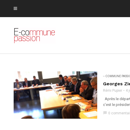
-- COMMUNE PASS
Georges Zie
Rémi Pupier
4 
Après le départ
c’est le préside
chat_bubble
0 commentai