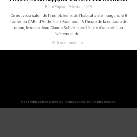
Rémi Pupier
9 février 2019
Ce nouveau salon de l’immobilier et de l’habitat a été inauguré, le 8
février, au CABL d’Andrézieux Bouthéon. A l’heure de la coupure de
ruban, le maire Jean-Claude Schalk s’est félicité d’accueillir un
événement de ...
chat_bubble
0 commentaire
Made with coffee & love by ThemeBubble ©All rights reservd.