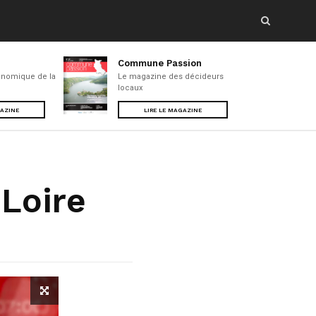
Commune Passion
nomique de la
Le magazine des décideurs
locaux
GAZINE
LIRE LE MAGAZINE
 Loire