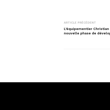
ARTICLE PRÉCÉDENT
L’équipementier Christia
nouvelle phase de dével