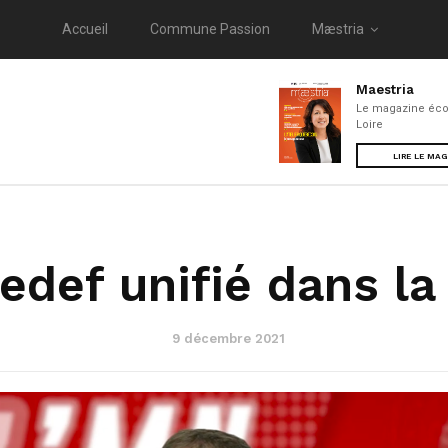
Accueil
Commune Passion
Mæstria
Maestria
Le magazine éco
Loire
LIRE LE MA
def unifié dans la
9 décembre 2021